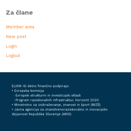
Za člane
Member area
New post
Login
Logout
ELIXIR-SI delno finančno podpirajo:
• Evropska komisija
· Evropski strukturni in investicijski skladi
· Program raziskovalnih infrastruktur, Horizont 2020
•
Ministrstvo za izobraževanje, znanost in šport (MIZŠ)
•
Javna agencija za znanstvenoraziskovalno in inovacijsko
dejavnost Republike Slovenije (ARIS)