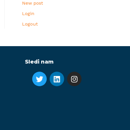
New post
Login
Logout
Sledi nam