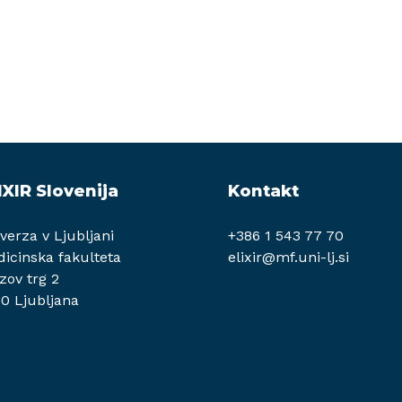
IXIR Slovenija
Kontakt
verza v Ljubljani
+386 1 543 77 70
icinska fakulteta
elixir@mf.uni-lj.si
zov trg 2
0 Ljubljana