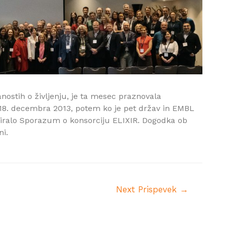
nostih o življenju, je ta mesec praznovala
a 18. decembra 2013, potem ko je pet držav in EMBL
ficiralo Sporazum o konsorciju ELIXIR. Dogodka ob
ni.
Next Prispevek
→