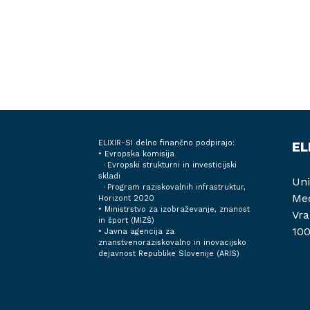
ELIXIR-SI delno finančno podpirajo:
EL
• Evropska komisija
· Evropski strukturni in investicijski
skladi
Uni
· Program raziskovalnih infrastruktur,
Med
Horizont 2020
•
Ministrstvo za izobraževanje, znanost
Vra
in šport (MIZŠ)
100
•
Javna agencija za
znanstvenoraziskovalno in inovacijsko
dejavnost Republike Slovenije (ARIS)