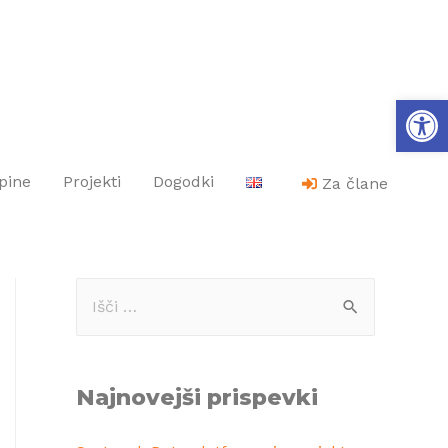
Op
pine
Projekti
Dogodki
Za člane
Najnovejši prispevki