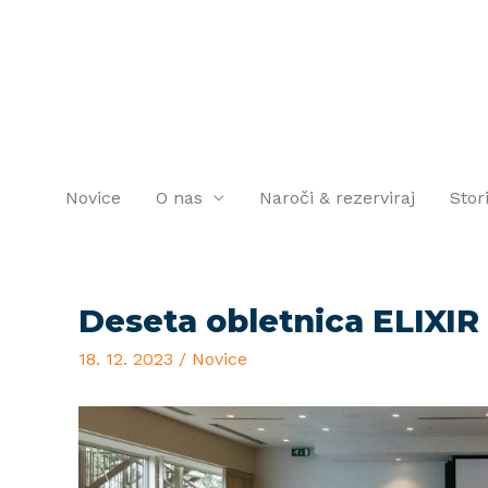
Novice
O nas
Naroči & rezerviraj
Stor
Deseta obletnica ELIXIR
18. 12. 2023
/
Novice