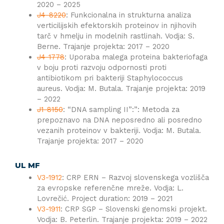
2020 – 2025
J4-8220
: Funkcionalna in strukturna analiza
verticilijskih efektorskih proteinov in njihovih
tarč v hmelju in modelnih rastlinah. Vodja: S.
Berne. Trajanje projekta: 2017 – 2020
J4-1778
: Uporaba malega proteina bakteriofaga
v boju proti razvoju odpornosti proti
antibiotikom pri bakteriji Staphylococcus
aureus. Vodja: M. Butala. Trajanje projekta: 2019
– 2022
J1-8150
: “DNA sampling II”:”: Metoda za
prepoznavo na DNA neposredno ali posredno
vezanih proteinov v bakteriji. Vodja: M. Butala.
Trajanje projekta: 2017 – 2020
UL MF
V3-1912
: CRP ERN – Razvoj slovenskega vozlišča
za evropske referenčne mreže. Vodja: L.
Lovrečić. Project duration: 2019 – 2021
V3-1911
: CRP SGP – Slovenski genomski projekt.
Vodja: B. Peterlin. Trajanje projekta: 2019 – 2022