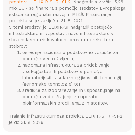
prostora – ELIXIR-SI RI-SI-2
. Nadgradnja v višini 5,26
mio EUR se financira s pomočjo sredstev Evropskega
sklada za regionalni razvoj in MIZŠ. Financiranje
projekta se je zaključilo 31. 8. 2021.
S temi sredstvi je ELIXIR-SI nadgradil obstoječo
infrastrukturo in vzpostavil novo infrastrukturo v
slovenskem raziskovalnem prostoru preko treh
stebrov:
osrednje nacionalno podatkovno vozlišče za
področje ved o življenju,
nacionalna infrastruktura za pridobivanje
visokogostotnih podatkov s pomočjo
laboratorijskih visokozmogljivostnih tehnologij
(genomske tehnologije) ter
središče za izobraževanje in usposabljanje na
področju ved o življenju za uporabo
bioinformatskih orodij, analiz in storitev.
Trajanje infrastrukturnega projekta ELIXIR-SI RI-SI-2
je do 31. 8. 2026.