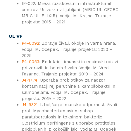
IP-022: Mreža raziskovalnih infrastrukturnih
centrov, Univerza v Ljubljani (MRIC UL-CFGBC,
MRIC UL-ELIXIR). Vodja: M. Krajnc. Trajanje
projekta: 2015 – 2021
UL VF
P4-0092
: Zdravje živali, okolje in varna hrana.
Vodja: M. Ocepek. Trajanje projekta: 2020 –
2025
P4-0053
: Endokrini, imunski in encimski odzivi
pri zdravih in bolnih živalih. Vodja: M. Vrecl
Fazarinc. Trajanje projekta: 2019 – 2024
J4-1774
: Uporaba probiotikov za nadzor
kontaminacij rej perutnine s kampilobaktri in
salmonelami. Vodja: M. Ocepek. Trajanje
projekta: 2019 – 2022
J4-9321
: Izboljšanje imunske odpornosti živali
proti Mycobacterium avium subsp.
paratuberculosis in toksinom bakterije
Clostridium perfringens z uporabo protiteles
pridobljenih iz kokošjih jajc. Vodja: M. Ocepek.