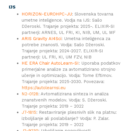
IJS
HORIZON-EUROHPC-JU
: Slovenska tovarna
umetne inteligence. Vodja na IJS: Sašo
Džeroski. Trajanje projekta: 2025-. ELIXIR-SI
partnerji: ARNES, UL FRI, KI, NIB, UM, UL MF
ARIS Gravity AI4Sci
: Umetna inteligenca za
potrebe znanosti. Vodja: Sašo Džeroski.
Trajanje projekta: 2024-2027. ELIXIR-SI
partnerji: UL FRI, KI, UM FZV, NIB
HE ERA Chair AutoLearn-SI
: Uporaba podatkov
primerjalne analize za avtomatizirano strojno
učenje in optimizacijo. Vodja: Tome Eftimov.
Trajanje projekta: 2025-2030. Povezava:
https://autolearnsi.eu
N2-0128
: Avtomatizirana sinteza in analiza
znanstvenih modelov. Vodja: S. Džeroski.
Trajanje projekta: 2019 – 2022
J7-1815
: Restavriranje plesnivih slik na platnu:
izboljšanje ali poslabšanje? Vodja: P. Zalar.
Trajanje projekta: 2019 – 2022
J2-9230
: Izboljšanje ponovljivosti