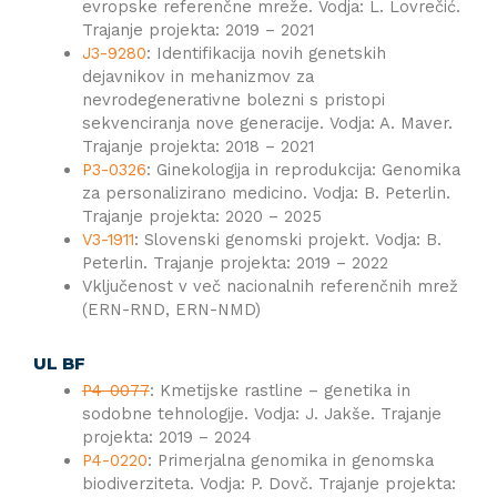
evropske referenčne mreže. Vodja: L. Lovrečić.
Trajanje projekta: 2019 – 2021
J3-9280
: Identifikacija novih genetskih
dejavnikov in mehanizmov za
nevrodegenerativne bolezni s pristopi
sekvenciranja nove generacije. Vodja: A. Maver.
Trajanje projekta: 2018 – 2021
P3-0326
: Ginekologija in reprodukcija: Genomika
za personalizirano medicino. Vodja: B. Peterlin.
Trajanje projekta: 2020 – 2025
V3-1911
: Slovenski genomski projekt. Vodja: B.
Peterlin. Trajanje projekta: 2019 – 2022
Vključenost v več nacionalnih referenčnih mrež
(ERN-RND, ERN-NMD)
UL BF
P4-0077
: Kmetijske rastline – genetika in
sodobne tehnologije. Vodja: J. Jakše. Trajanje
projekta: 2019 – 2024
P4-0220
: Primerjalna genomika in genomska
biodiverziteta. Vodja: P. Dovč. Trajanje projekta: