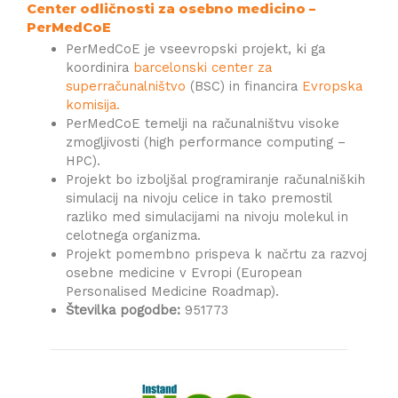
Center odličnosti za osebno medicino –
PerMedCoE
PerMedCoE je vseevropski projekt, ki ga
koordinira
barcelonski center za
superračunalništvo
(BSC) in financira
Evropska
komisija.
PerMedCoE temelji na računalništvu visoke
zmogljivosti (high performance computing –
HPC).
Projekt bo izboljšal programiranje računalniških
simulacij na nivoju celice in tako premostil
razliko med simulacijami na nivoju molekul in
celotnega organizma.
Projekt pomembno prispeva k načrtu za razvoj
osebne medicine v Evropi (European
Personalised Medicine Roadmap).
Številka pogodbe:
951773