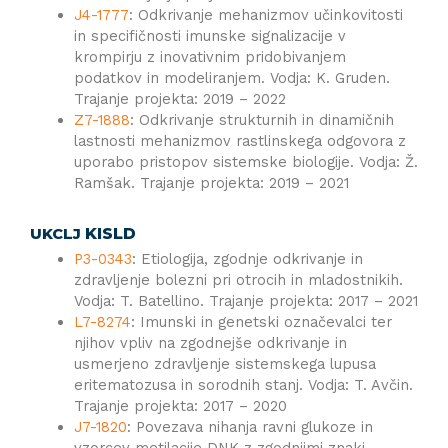
J4-1777
: Odkrivanje mehanizmov učinkovitosti
in specifičnosti imunske signalizacije v
krompirju z inovativnim pridobivanjem
podatkov in modeliranjem. Vodja: K. Gruden.
Trajanje projekta: 2019 – 2022
Z7-1888
: Odkrivanje strukturnih in dinamičnih
lastnosti mehanizmov rastlinskega odgovora z
uporabo pristopov sistemske biologije. Vodja: Ž.
Ramšak. Trajanje projekta: 2019 – 2021
KISLD
UKCLJ
P3-0343
: Etiologija, zgodnje odkrivanje in
zdravljenje bolezni pri otrocih in mladostnikih.
Vodja: T. Batellino. Trajanje projekta: 2017 – 2021
L7-8274
: Imunski in genetski označevalci ter
njihov vpliv na zgodnejše odkrivanje in
usmerjeno zdravljenje sistemskega lupusa
eritematozusa in sorodnih stanj. Vodja: T. Avčin.
Trajanje projekta: 2017 – 2020
J7-1820
: Povezava nihanja ravni glukoze in
vzorcev metilacije DNK z zgodnjimi znaki