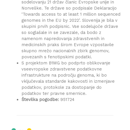
sodelovanju 21 držav članic Evropske unije in
Norveške. Te države so podpisale Deklaracijo
‘Towards access to at least 1 million sequenced
genomes in the EU by 2022’. Slovenija je bila v
skupini prvih podpisnic. Vse sodelujoče države
so soglašale in se zavezale, da bodo z
namenom napredovanja zdravstvenih in
medicinskih praks širom Evrope vzpostavile
skupno mrežo nacionalnih zbirk genomov,
povezanih s fenotipskimi podatki.
S projektom B1MG bo podprto oblikovanje
vseevropske zdravstvene podatkovne
infrastrukture na področju genoma, ki bo
vključevala standarde kakovosti in izmenjave
podatkov, protokole za dostopanje do
podatkov ter pravne smernice.
Številka pogodbe:
951724