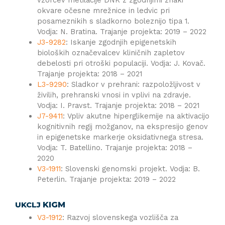
okvare očesne mrežnice in ledvic pri
posameznikih s sladkorno boleznijo tipa 1.
Vodja: N. Bratina. Trajanje projekta: 2019 – 2022
J3-9282
: Iskanje zgodnjih epigenetskih
bioloških označevalcev kliničnih zapletov
debelosti pri otroški populaciji. Vodja: J. Kovač.
Trajanje projekta: 2018 – 2021
L3-9290
: Sladkor v prehrani: razpoložljivost v
živilih, prehranski vnosi in vplivi na zdravje.
Vodja: I. Pravst. Trajanje projekta: 2018 – 2021
J7-9411
: Vpliv akutne hiperglikemije na aktivacijo
kognitivnih regij možganov, na ekspresijo genov
in epigenetske markerje oksidativnega stresa.
Vodja: T. Batellino. Trajanje projekta: 2018 –
2020
V3-1911
: Slovenski genomski projekt. Vodja: B.
Peterlin. Trajanje projekta: 2019 – 2022
KIGM
UKCLJ
V3-1912
: Razvoj slovenskega vozlišča za