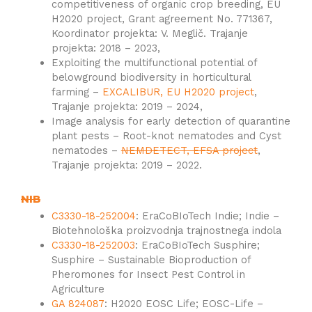
competitiveness of organic crop breeding, EU
H2020 project, Grant agreement No. 771367,
Koordinator projekta: V. Meglič. Trajanje
projekta: 2018 – 2023,
Exploiting the multifunctional potential of
belowground biodiversity in horticultural
farming –
EXCALIBUR, EU H2020 project
,
Trajanje projekta: 2019 – 2024,
Image analysis for early detection of quarantine
plant pests – Root-knot nematodes and Cyst
nematodes –
NEMDETECT, EFSA project
,
Trajanje projekta: 2019 – 2022.
NIB
C3330-18-252004
: EraCoBIoTech Indie; Indie –
Biotehnološka proizvodnja trajnostnega indola
C3330-18-252003
: EraCoBIoTech Susphire;
Susphire – Sustainable Bioproduction of
Pheromones for Insect Pest Control in
Agriculture
GA 824087
: H2020 EOSC Life; EOSC-Life –