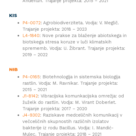
Anderluh. Trajanje projekta: 2015 – 2021
KIS
P4-0072
: Agrobiodiverziteta. Vodja: V. Meglič.
Trajanje projekta: 2018 – 2023
L4-1840
: Nove prakse za blaženje abiotskega in
biotskega stresa koruze v luči klimatskih
sprememb. Vodja: U. Žibrant. Trajanje projekta:
2019 – 2022
NIB
P4-0165
: Biotehnologija in sistemska biologija
rastlin. Vodja: M. Ravnikar. Trajanje projekta:
2015 – 2021
J1-8142
: Vibracijska komunkacijska omrežja: od
žuželk do rastlin. Vodja: M. Virant Doberlet.
Trajanje projekta: 2017 – 2020
J4-9302
: Raziskave medceličnih komunikacij v
večceličnih skupnostih različnih izolatov
bakterije iz rodu Bacillus. Vodja: I. Mandić-
Mulec. Trajanje projekta: 2018 – 2021