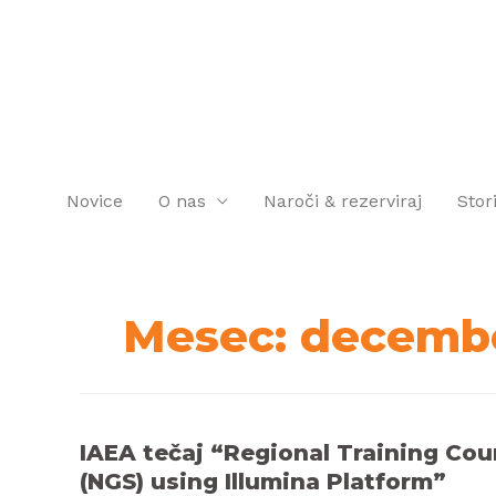
Novice
O nas
Naroči & rezerviraj
Stor
Mesec:
decembe
IAEA tečaj “Regional Training Co
(NGS) using Illumina Platform”