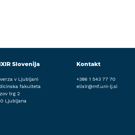
IXIR Slovenija
Kontakt
verza v Ljubljani
+386 1 543 77 70
icinska fakulteta
elixir@mf.uni-lj.si
zov trg 2
0 Ljubljana