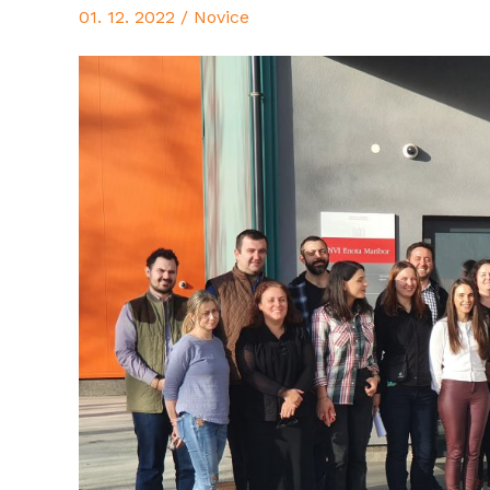
01. 12. 2022
/
Novice