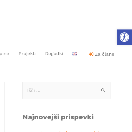
Op
pine
Projekti
Dogodki
Za člane
Najnovejši prispevki