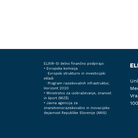
ELIXIR-SI delno finančno podpirajo:
EL
• Evropska komisija
· Evropski strukturni in investicijski
skladi
Uni
· Program raziskovalnih infrastruktur,
Med
Horizont 2020
•
Ministrstvo za izobraževanje, znanost
Vra
in šport (MIZŠ)
100
•
Javna agencija za
znanstvenoraziskovalno in inovacijsko
dejavnost Republike Slovenije (ARIS)