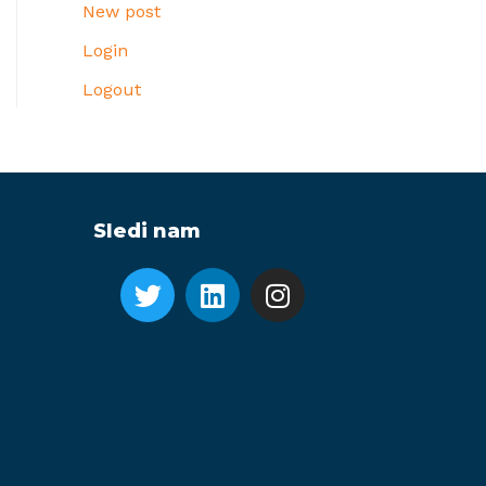
New post
Login
Logout
Sledi nam