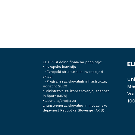
ELIXIR-SI delno finančno podpirajo:
EL
• Evropska komisija
· Evropski strukturni in investicijski
skladi
Uni
· Program raziskovalnih infrastruktur,
Med
Horizont 2020
•
Ministrstvo za izobraževanje, znanost
Vra
in šport (MIZŠ)
100
•
Javna agencija za
znanstvenoraziskovalno in inovacijsko
dejavnost Republike Slovenije (ARIS)