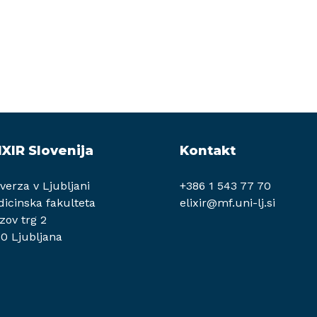
IXIR Slovenija
Kontakt
verza v Ljubljani
+386 1 543 77 70
icinska fakulteta
elixir@mf.uni-lj.si
zov trg 2
0 Ljubljana