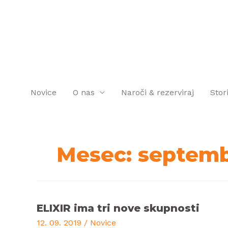
Novice
O nas
Naroči & rezerviraj
Stor
Mesec:
septemb
ELIXIR ima tri nove skupnosti
12. 09. 2019
/
Novice