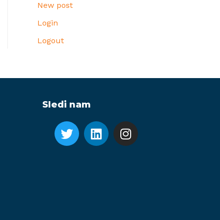
New post
Login
Logout
Sledi nam