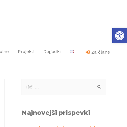
Op
pine
Projekti
Dogodki
Za člane
Najnovejši prispevki