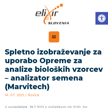
Op
Spletno izobraževanje za
uporabo Opreme za
analize bioloških vzorcev
– analizator semena
(Marvitech)
14. 07. 2021
/
Novice
V ponedeljek, 19.7.2021 s pričetkom ob 11:30, bo