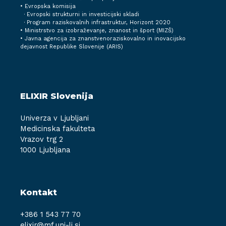
• Evropska komisija
· Evropski strukturni in investicijski skladi
· Program raziskovalnih infrastruktur, Horizont 2020
•
Ministrstvo za izobraževanje, znanost in šport (MIZŠ)
•
Javna agencija za znanstvenoraziskovalno in inovacijsko
dejavnost Republike Slovenije (ARIS)
ELIXIR Slovenija
Univerza v Ljubljani
Medicinska fakulteta
Vrazov trg 2
1000 Ljubljana
Kontakt
+386 1 543 77 70
elixir@mf.uni-lj.si