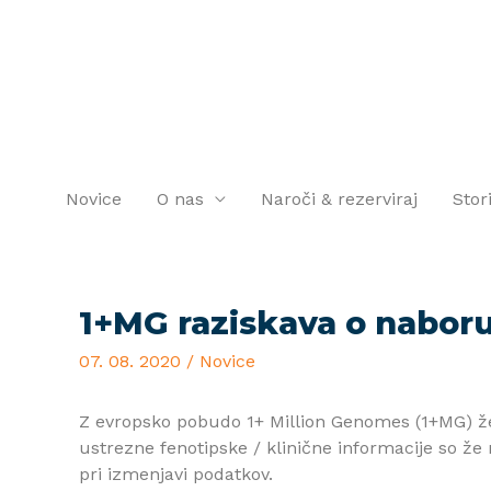
Novice
O nas
Naroči & rezerviraj
Stor
1+MG raziskava o nabor
07. 08. 2020
/
Novice
Z evropsko pobudo 1+ Million Genomes (1+MG) žel
ustrezne fenotipske / klinične informacije so že n
pri izmenjavi podatkov.