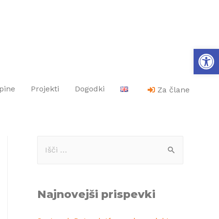
Op
pine
Projekti
Dogodki
Za člane
Najnovejši prispevki