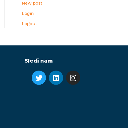
New post
Login
Logout
Sledi nam