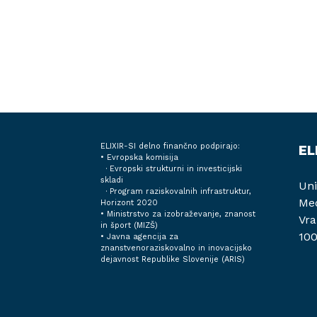
ELIXIR-SI delno finančno podpirajo:
EL
• Evropska komisija
· Evropski strukturni in investicijski
skladi
Uni
· Program raziskovalnih infrastruktur,
Med
Horizont 2020
•
Ministrstvo za izobraževanje, znanost
Vra
in šport (MIZŠ)
100
•
Javna agencija za
znanstvenoraziskovalno in inovacijsko
dejavnost Republike Slovenije (ARIS)