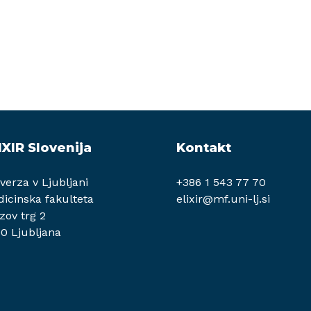
IXIR Slovenija
Kontakt
verza v Ljubljani
+386 1 543 77 70
icinska fakulteta
elixir@mf.uni-lj.si
zov trg 2
0 Ljubljana